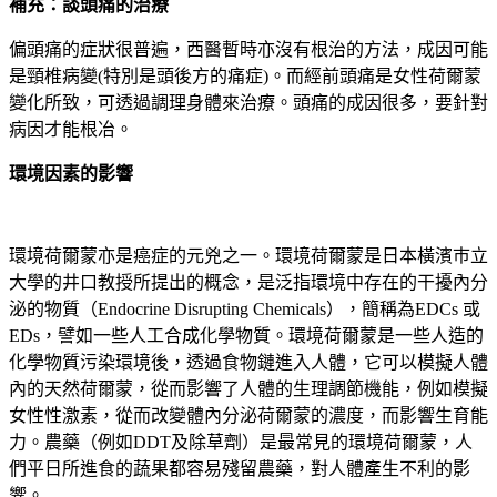
補充：談頭痛的治療
偏頭痛的症狀很普遍，西醫暫時亦沒有根治的方法，成因可能
是頸椎病變(特別是頭後方的痛症)。而經前頭痛是女性荷爾蒙
變化所致，可透過調理身體來治療。頭痛的成因很多，要針對
病因才能根冶。
環境因素的影響
環境荷爾蒙亦是癌症的元兇之一。環境荷爾蒙是日本橫濱巿立
大學的井口教授所提出的概念，是泛指環境中存在的干擾內分
泌的物質（Endocrine Disrupting Chemicals），簡稱為EDCs 或
EDs，譬如一些人工合成化學物質。環境荷爾蒙是一些人造的
化學物質污染環境後，透過食物鏈進入人體，它可以模擬人體
內的天然荷爾蒙，從而影響了人體的生理調節機能，例如模擬
女性性激素，從而改變體內分泌荷爾蒙的濃度，而影響生育能
力。農藥（例如DDT及除草劑）是最常見的環境荷爾蒙，人
們平日所進食的蔬果都容易殘留農藥，對人體產生不利的影
響。