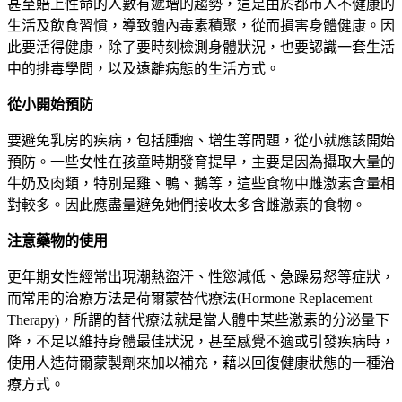
甚至賠上性命的人數有遞增的趨勢，這是由於都市人不健康的
生活及飲食習慣，導致體內毒素積聚，從而損害身體健康。因
此要活得健康，除了要時刻檢測身體狀況，也要認識一套生活
中的排毒學問，以及遠離病態的生活方式。
從小開始預防
要避免乳房的疾病，包括腫瘤、增生等問題，從小就應該開始
預防。一些女性在孩童時期發育提早，主要是因為攝取大量的
牛奶及肉類，特別是雞、鴨、鵝等，這些食物中雌激素含量相
對較多。因此應盡量避免她們接收太多含雌激素的食物。
注意藥物的使用
更年期女性經常出現潮熱盜汗、性慾減低、急躁易怒等症狀，
而常用的治療方法是荷爾蒙替代療法(Hormone Replacement
Therapy)，所謂的替代療法就是當人體中某些激素的分泌量下
降，不足以維持身體最佳狀況，甚至感覺不適或引發疾病時，
使用人造荷爾蒙製劑來加以補充，藉以回復健康狀態的一種治
療方式。