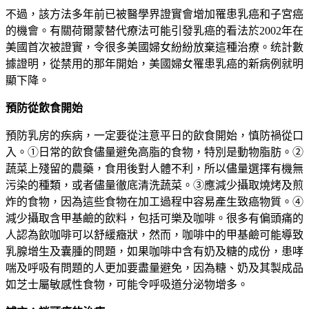
不過，該方法多年前已被醫學界證實會增加罹患乳癌和子宮癌
的機會。有關荷爾蒙替代療法可能引發乳癌的看法於2002年在
美國首次被證實，令很多美國婦女紛紛放棄這種治療。统計數
據證明，從禁用的那年開始，美國婦女罹患乳癌的新病例就明
顯下降。
預防從飲食開始
預防乳房的疾病，一定要從注意平日的飲食開始，慎防禍從口
入。①日常的飲食儘量避免高脂的食物，特別是動物脂肪。②
蔬菜上殘留的農藥，食用後對人體不利，所以儘量選擇有機無
污染的種類，或者儘量徹底清洗蔬菜。③應減少攝取燒烤及煎
炸的食物，因為這些食物在加工過程中容易產生致癌物質。④
減少攝取含甲基鹼的飲料，包括可樂及咖啡。很多有偏頭痛的
人認為飲咖啡可以舒緩癥狀，然而，咖啡中的甲基鹼可能導致
乳腺增生及囊腫的問題，如果咖啡中含有奶及糖的成份，患哮
喘及呼吸有問題的人更加要盡量避免，因為糖、奶及其製成品
如芝士屬敏感性食物，可能令呼吸道分泌物增多。