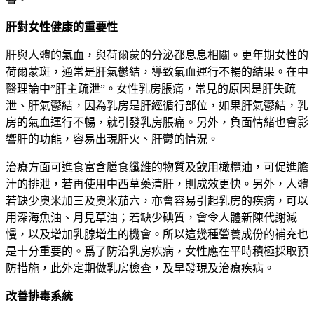
肝對女性健康的重要性
肝與人體的氣血，與荷爾蒙的分泌都息息相關。更年期女性的
荷爾蒙斑，通常是肝氣鬱結，導致氣血運行不暢的結果。在中
醫理論中”肝主疏泄”。女性乳房脹痛，常見的原因是肝失疏
泄、肝氣鬱結，因為乳房是肝經循行部位，如果肝氣鬱結，乳
房的氣血運行不暢，就引發乳房脹痛。另外，負面情緒也會影
響肝的功能，容易出現肝火、肝鬱的情況。
治療方面可進食富含膳食纖維的物質及飲用橄欖油，可促進膽
汁的排泄，若再使用中西草藥清肝，則成效更快。另外，人體
若缺少奧米加三及奧米茄六，亦會容易引起乳房的疾病，可以
用深海魚油、月見草油；若缺少碘質，會令人體新陳代謝減
慢，以及增加乳腺增生的機會。所以這幾種營養成份的補充也
是十分重要的。爲了防治乳房疾病，女性應在平時積極採取預
防措施，此外定期做乳房檢查，及早發現及治療疾病。
改善排毒系統