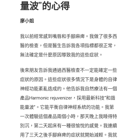
量波”的心得
症
患
廖小姐
者
使
我以前經常感到嘴唇和手腳麻痺。我做了很多西
用
醫的檢查，但是醫生告訴我各項指標都很正常，
“和
無法確定是什麼原因導致我的這些症狀。
諧
能
後來朋友告訴我通過西醫檢查不一定能確定一些
量
症狀的原因。這些症狀很多情況下是身體的自律
波”
神經功能紊亂造成的。他告訴我自然療法有一個
的
產品Harmonic rejuvenizer，採用最新科技“和諧
心
得
能量波”。它能平衡自律神經系統的功能。我第
一次體驗這個產品兩個小時，那天晚上我睡得特
別沉，第二天起床有一種很愉悅的感覺。我連續
用了三天之後手腳麻痺的症狀就開始減輕。我就