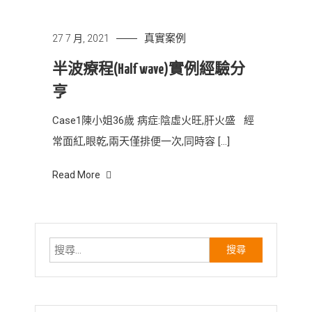
真實案例
27 7 月, 2021
半波療程(Half wave)實例經驗分
亨
Case1陳小姐36歲 病症:陰虛火旺,肝火盛 經
常面紅,眼乾,兩天僅排便一次,同時容 […]
Read More
搜
尋
關
鍵