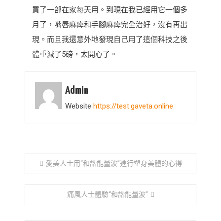
買了一部在家每天用。到現在我已經用它一個多
月了，嘴唇麻痺和手腳麻痺完全治好，沒有再出
現。而且我還意外地發現自己用了這個科技之後
體重減了5磅，太開心了。
Admin
Website
https://test.gaveta.online
文
愛美人士用“和諧能量波”進行塑身美體的心得
章
痛風人士體驗“和諧能量波”
導