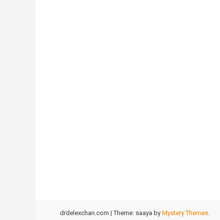
drdelexchan.com
|
Theme: saaya by
Mystery Themes
.