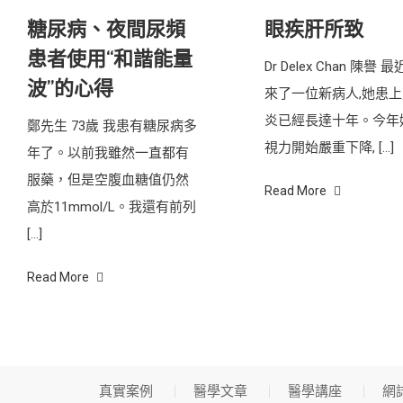
糖尿病、夜間尿頻
眼疾肝所致
患者使用“和諧能量
Dr Delex Chan 陳譽 
波”的心得
來了一位新病人,她患
炎已經長達十年。今年
鄭先生 73歲 我患有糖尿病多
視力開始嚴重下降, […]
年了。以前我雖然一直都有
服藥，但是空腹血糖值仍然
Read More
高於11mmol/L。我還有前列
[…]
Read More
真實案例
醫學文章
醫學講座
網