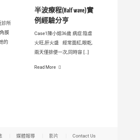
半波療程(Half wave)實
例經驗分亨
最近診所
上角膜
Case1陳小姐36歲 病症:陰虛
她的
火旺,肝火盛 經常面紅,眼乾,
兩天僅排便一次,同時容 […]
Read More
誌
媒體報導
影片
Contact Us