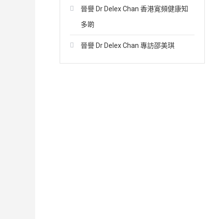
字:
晉譽 Dr Delex Chan 香港寛頻健康知
多啲
晉譽 Dr Delex Chan 專訪邵美琪