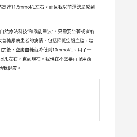
者
11.5mmol/L左右。而且我以前還總是感到
使
用
“和
產品採用自然療法科技“和諧能量波”，只需要坐著或者躺
諧
改善糖尿病患者的病情，包括降低空腹血糖，糖
能
後，空腹血糖就降低到10mmol/L。用了一
量
mmol/L左右，直到現在。我現在不需要再服用西
波”
給我健康。
將
血
糖
降
低
到
正
常
值