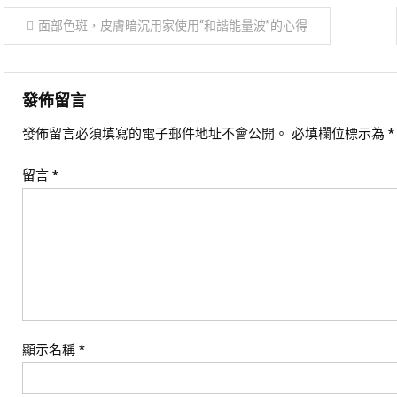
文
面部色斑，皮膚暗沉用家使用“和諧能量波”的心得
章
導
發佈留言
發佈留言必須填寫的電子郵件地址不會公開。
必填欄位標示為
*
覽
留言
*
顯示名稱
*