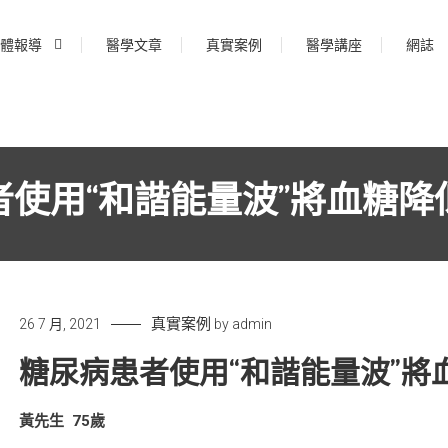
體報導
醫學文章
真實案例
醫學講座
網誌
者使用“和諧能量波”將血糖降
真實案例
26 7 月, 2021
by
admin
糖尿病患者使用“和諧能量波”將
黃先生
75
歲