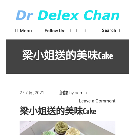
Skip
to
content
Dr Delex Chan Blog
Dr Delex Chan
Menu
Search
Follow Us:
梁小姐送的美味cake
網誌
27 7 月, 2021
by
admin
on
Leave a Comment
梁
梁小姐送的美味cake
小
姐
送