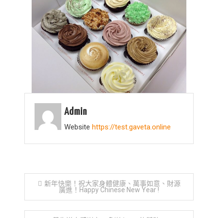
的
美
味
cake
Admin
Website
https://test.gaveta.online
文
新年快樂！祝大家身體健康、萬事如意、財源
廣進！Happy Chinese New Year !
章