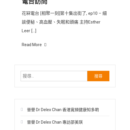
電台訪問
花冧電台 [相聚一刻]第十集出街了, ep10 – 細
談便秘、高血壓、失眠和頭痛 主持Esther
Leer […]
Read More
搜
尋
關
鍵
字:
晉譽 Dr Delex Chan 香港寛頻健康知多啲
晉譽 Dr Delex Chan 專訪邵美琪