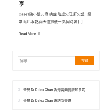
亨
Case1陳小姐36歲 病症:陰虛火旺,肝火盛 經
常面紅,眼乾,兩天僅排便一次,同時容 […]
Read More
搜
尋
關
鍵
字:
晉譽 Dr Delex Chan 香港寛頻健康知多啲
晉譽 Dr Delex Chan 專訪邵美琪