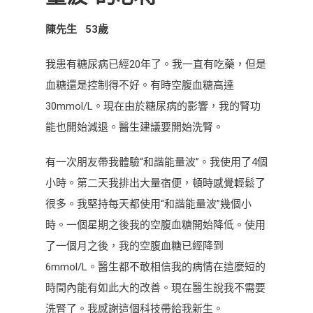
患
陳先生 53歲
者
使
我患有糖尿病已經20年了。我一直有吃藥，但是
用
血糖還是控制得不好。有時空腹血糖高達
“和
30mmol/L。現在由於糖尿病的影響，我的腎功
諧
能也開始減退。醫生建議要開始洗腎。
能
量
有一次朋友帶我體驗“和諧能量波”。我使用了4個
波”
小時。第二天我排出大量宿便，頓時感覺輕鬆了
的
很多。我堅持每天都使用“和諧能量波”幾個小
心
得
時。一個星期之後我的空腹血糖開始降低。使用
了一個月之後，我的空腹血糖已經降到
6mmol/L。醫生都不敢相信我的病情在這麼短的
時間內能有如此大的改善。現在醫生說我不需要
洗腎了。我感謝這個科技帶給我新生。