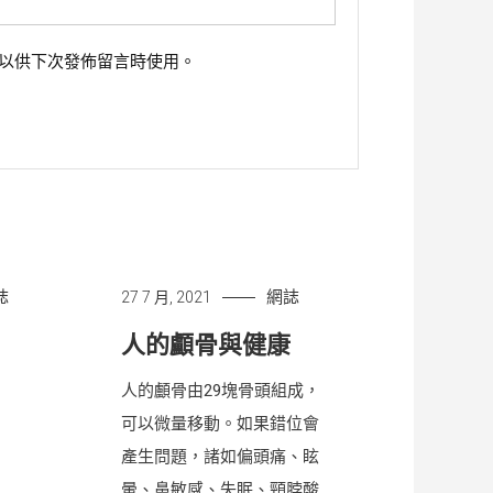
以供下次發佈留言時使用。
誌
網誌
27 7 月, 2021
人的顱骨與健康
人的顱骨由29塊骨頭組成，
可以微量移動。如果錯位會
產生問題，諸如偏頭痛、眩
暈、鼻敏感、失眠、頸脖酸