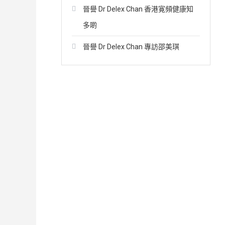
字:
晉譽 Dr Delex Chan 香港寛頻健康知
多啲
晉譽 Dr Delex Chan 專訪邵美琪