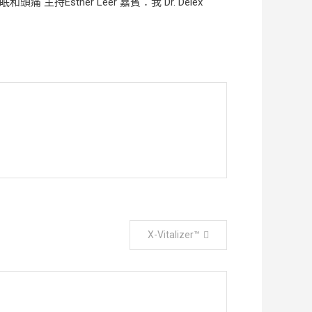
主持Esther Leer 嘉賓：我 Dr. Delex
X-Vitalizer™