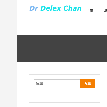
Skip
to
主頁
媒
Dr Delex Chan Blog
content
Dr Delex Chan
搜
尋
關
鍵