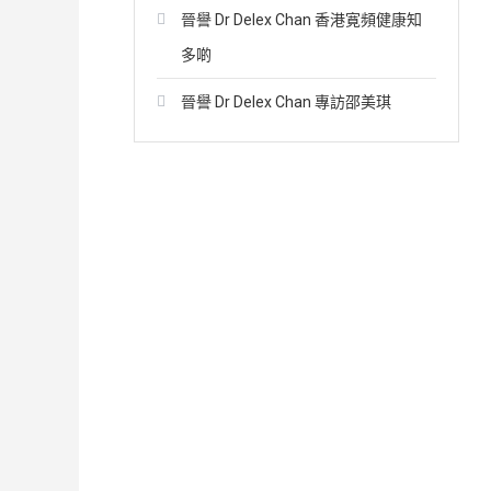
字:
晉譽 Dr Delex Chan 香港寛頻健康知
多啲
晉譽 Dr Delex Chan 專訪邵美琪