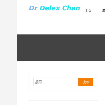
Skip
to
主頁
媒
Dr Delex Chan Blog
content
Dr Delex Chan
搜
尋
關
鍵