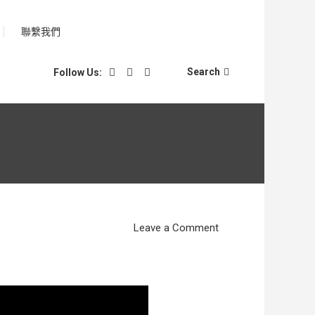
聯繫我們
Search
Follow Us:
on
Leave a Comment
2019-
08
自
律