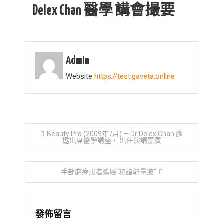
Delex Chan 醫學 講會撮要
(2009
年
7
月)
Admin
—
Website
https://test.gaveta.online
Dr
Delex
Chan
醫
文
學
Beauty Pro (2009年7月) — Dr Delex Chan 應
邀出席醫學講座， 出任演講嘉賓
講
章
會
撮
手部麻痺患者體驗“和諧能量波”
導
要
覽
發佈留言