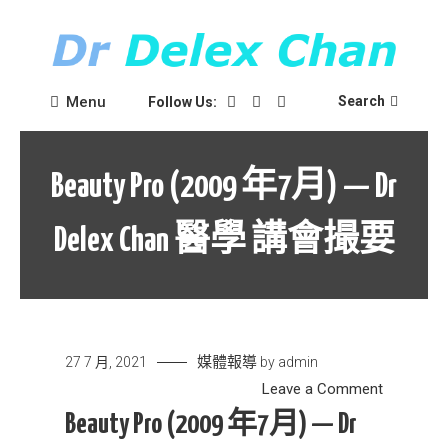
Skip
to
content
Dr Delex Chan Blog
Dr Delex Chan
Menu
Search
Follow Us:
Beauty Pro (2009 年7月) — Dr
Delex Chan 醫學 講會撮要
媒體報導
27 7 月, 2021
by
admin
on
Leave a Comment
Beauty
Beauty Pro (2009 年7月) — Dr
Pro